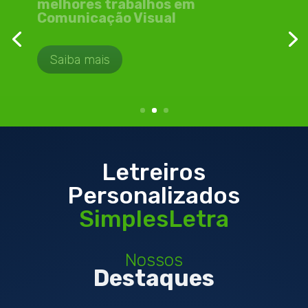
Personalizados
O jeito mais elegante de identificar
sua empresa ou grupo
Saiba mais
Letreiros
Personalizados
SimplesLetra
Nossos
Destaques